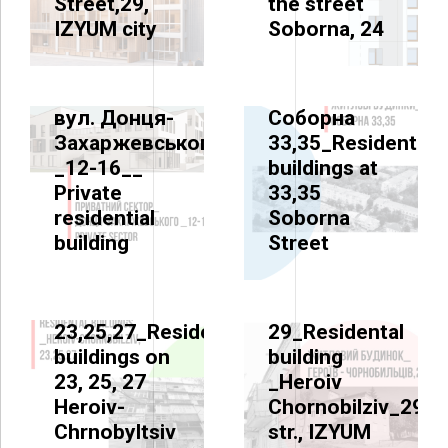
Street,29,
the street
COMPLEX
HOUSING STOCK
IZYUM city
Soborna, 24
Приватна
Житлові
житлова
будинки по
забудова_
вул.
вул. Донця-
Соборна
Захаржевського
33,35_Residential
_12-16__
buildings at
Private
33,35
HOUSING STOCK
HOUSING STOCK
residential
Soborna
Житлові
Житловий
building
Street
будинки по
будинок_
вул.Героїв-
вул. Героїв
чорнобильців
Чорнобильців,
23,25,27_Residential
29_Residental
buildings on
building
23, 25, 27
_Heroiv
Heroiv-
Chornobilziv_29
NGO `IZYUM
Chrnobyltsiv
str., IZYUM
RECOVERY`