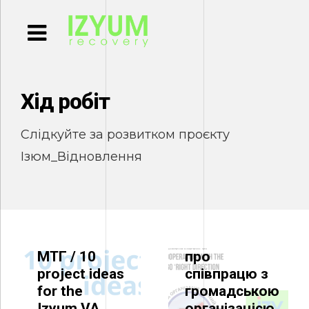
Хід робіт
NGO `IZYUM
COOPERATION
RECOVERY`
Слідкуйте за розвитком проєкту
Memorandum
10
of
Ізюм_Відновлення
проєктних
cooperation
HERRITAGE
ідей для
with the NGO
CONSERVATION
Стратегії
‘Right
Візія
розвитку
Direction’ /
відновлення
Ізюмської
Меморандум
пам’ятки
МТГ / 10
про
архітектури
project ideas
співпрацю з
по
for the
громадською
Соборній,
Izyum VA
організацією