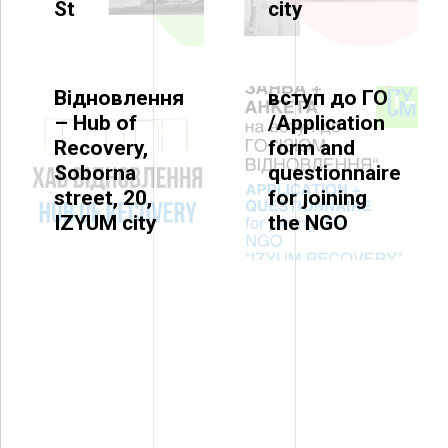
St
city
Форма
HUB OF RECOVERY
Заяви та
Хаб
Анкета на
Відновлення
вступ до ГО
– Hub of
/Application
Recovery,
form and
Soborna
questionnaire
street, 20,
for joining
IZYUM city
the NGO