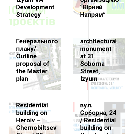
31, м.Ізюм /
Development
“Вірний
MASTER PLAN
Vision for
Strategy
Напрям”
DEVELOPMENT
the
Ескізна
restoration
пропозиція
of the
Генерального
architectural
плану/
monument
Outline
at 31
HOUSING STOCK
proposal of
Soborna
Житловий
the Master
Street,
будинок по
plan
Izyum
HOUSING STOCK
вул. Героїв-
Чорнобильців,29,
Житловий
м. ІЗЮМ
будинок по
Residential
вул.
building on
Соборна, 24
Heroiv –
/ Residential
Chernobiltsev
building on
SOCIAL HOUSING