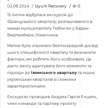
02.08.2024
Izyum Recovery
0
15 липня відбулася екскурсія до
Французького кварталу
, розташованого в
межах муніципалітету Тюбінген у Баден-
Вюртемберзі, Німеччина.
Метою було отримати безпосередній досвід
цього специфічного кварталу та визначити
фактори, які роблять його особливим. Це
дасть змогу адаптувати його елементи та
підходи до
Ізюмського кварталу
та інших
українських кварталів
зі схожими
характеристиками.
Екскурсію проводив Андреа Гарсія Енцель,
член команди та партнер проєкту