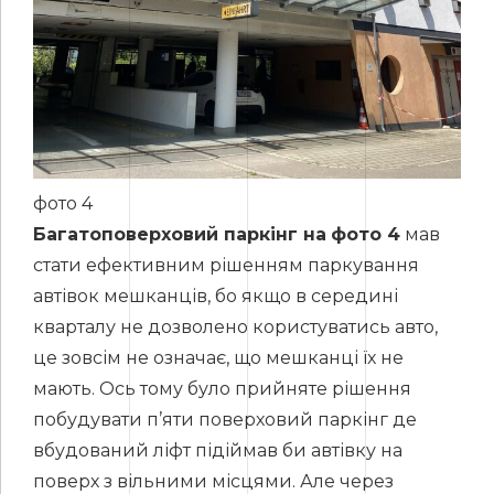
фото 4
Багатоповерховий паркінг на
фото 4
мав
стати ефективним рішенням паркування
автівок мешканців, бо якщо в середині
кварталу не дозволено користуватись авто,
це зовсім не означає, що мешканці їх не
мають. Ось тому було прийняте рішення
побудувати п’яти поверховий паркінг де
вбудований ліфт підіймав би автівку на
поверх з вільними місцями. Але через