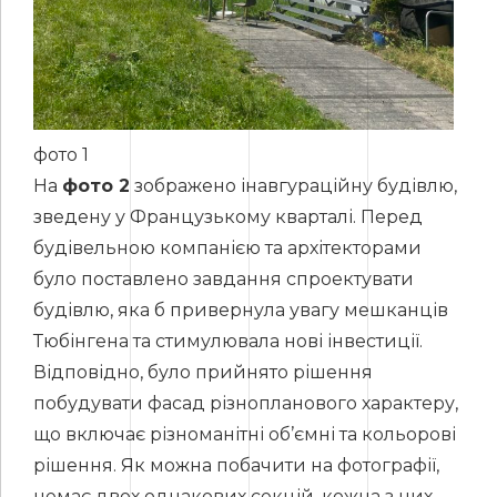
фото 1
На
фото 2
зображено інавгураційну будівлю,
зведену у Французькому кварталі. Перед
будівельною компанією та архітекторами
було поставлено завдання спроектувати
будівлю, яка б привернула увагу мешканців
Тюбінгена та стимулювала нові інвестиції.
Відповідно, було прийнято рішення
побудувати фасад різнопланового характеру,
що включає різноманітні об’ємні та кольорові
рішення. Як можна побачити на фотографії,
немає двох однакових секцій, кожна з них