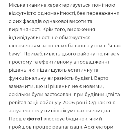
Міська тканина характеризується помітною
відсутністю одноманітності, без переважання
сірих фасадів однакової висоти та
вирівняності. Крім того, вираження
індивідуальності не обмежується
включенням засклених балконів у стилі “я так
бачу”. Привабливість цього району полягає у
простому та ефективному впровадженні
рішень, які підвищують естетичну та
функціональну виразність будівлі. Варто
зазначити, що ці рішення не є новими,
оскільки були застосовані при будівництві та
ревіталізації району у 2008 році. Однак їхня
актуальність у нинішніх умовах очевидна.
Перше
фото1
ілюструє будинок, який
пройшов процес ревіталізації. Архітектори