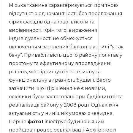
Міська тканина характеризується помітною
відсутністю одноманітності, без переважання
сірих фасадів однакової висоти та
вирівняності. Крім того, вираження
індивідуальності не обмежується
включенням засклених балконів у стилі “я так
бачу”. Привабливість цього району полягає у
простому та ефективному впровадженні
рішень, які підвищують естетичну та
функціональну виразність будівлі. Варто
зазначити, що ці рішення не є новими,
оскільки були застосовані при будівництві та
ревіталізації району у 2008 році. Однак їхня
актуальність у нинішніх умовах очевидна.
Перше
фото1
ілюструє будинок, який
пройшов процес ревіталізації. Архітектори