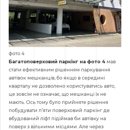
фото 4
Багатоповерховий паркінг на
фото 4
мав
стати ефективним рішенням паркування
автівок мешканців, бо якщо в середині
кварталу не дозволено користуватись авто,
це зовсім не означає, що мешканці їх не
мають. Ось тому було прийняте рішення
побудувати п’яти поверховий паркінг де
вбудований ліфт підіймав би автівку на
поверх з вільними місцями. Але через