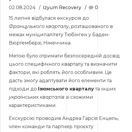
02.08.2024
Izyum Recovery
0
15 липня відбулася екскурсія до
Французького кварталу
, розташованого в
межах муніципалітету Тюбінген у Баден-
Вюртемберзі, Німеччина.
Метою було отримати безпосередній досвід
цього специфічного кварталу та визначити
фактори, які роблять його особливим. Це
дасть змогу адаптувати його елементи та
підходи до
Ізюмського кварталу
та інших
українських кварталів
зі схожими
характеристиками.
Екскурсію проводив Андреа Гарсія Енцель,
член команди та партнер проєкту