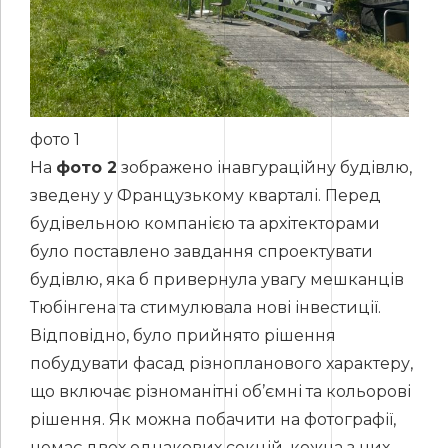
фото 1
На
фото 2
зображено інавгураційну будівлю,
зведену у Французькому кварталі. Перед
будівельною компанією та архітекторами
було поставлено завдання спроектувати
будівлю, яка б привернула увагу мешканців
Тюбінгена та стимулювала нові інвестиції.
Відповідно, було прийнято рішення
побудувати фасад різнопланового характеру,
що включає різноманітні об’ємні та кольорові
рішення. Як можна побачити на фотографії,
немає двох однакових секцій, кожна з них